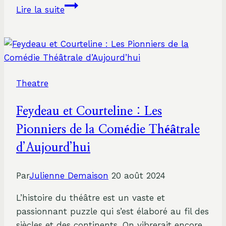
Découvrir
Lire la suite
le
Théâtre
Burlesque
:
Plongée
Theatre
dans
un
Feydeau et Courteline : Les
Univers
Fascinant
Pionniers de la Comédie Théâtrale
et
d’Aujourd’hui
Audacieux
Par
Julienne Demaison
20 août 2024
L’histoire du théâtre est un vaste et
passionnant puzzle qui s’est élaboré au fil des
siècles et des continents. On vibrerait encore