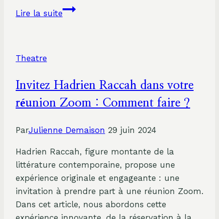
Les
Lire la suite
origines
passionnantes
du
Theatre
théâtre
de
Invitez Hadrien Raccah dans votre
boulevard
réunion Zoom : Comment faire ?
Par
Julienne Demaison
29 juin 2024
Hadrien Raccah, figure montante de la
littérature contemporaine, propose une
expérience originale et engageante : une
invitation à prendre part à une réunion Zoom.
Dans cet article, nous abordons cette
expérience innovante, de la réservation à la