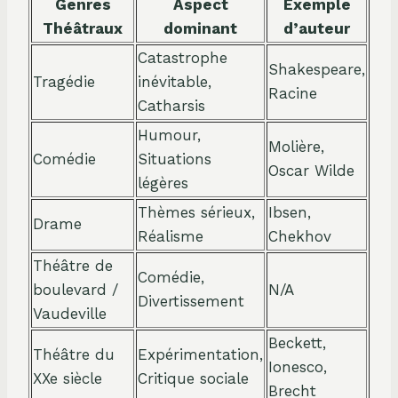
Genres
Aspect
Exemple
Théâtraux
dominant
d’auteur
Catastrophe
Shakespeare,
Tragédie
inévitable,
Racine
Catharsis
Humour,
Molière,
Comédie
Situations
Oscar Wilde
légères
Thèmes sérieux,
Ibsen,
Drame
Réalisme
Chekhov
Théâtre de
Comédie,
boulevard /
N/A
Divertissement
Vaudeville
Beckett,
Théâtre du
Expérimentation,
Ionesco,
XXe siècle
Critique sociale
Brecht