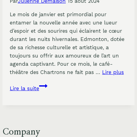
Par
Julienne Demaison
15 août 2024
Le mois de janvier est primordial pour
entamer la nouvelle année avec une lueur
d’espoir et des sourires qui éclairent le cœur
durant les nuits hivernales. Edmonton, dotée
de sa richesse culturelle et artistique, a
toujours su offrir aux amoureux de l’art un
agenda captivant. Pour ce mois, le café-
théâtre des Chartrons ne fait pas …
Lire plus
Plongée
Lire la suite
dans
le
monde
du
rire
Company
au