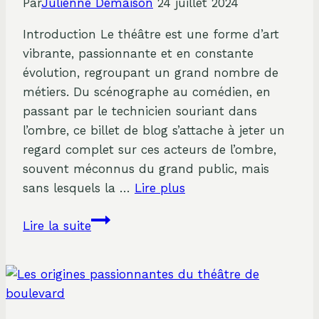
Par
Julienne Demaison
24 juillet 2024
d’Aujourd’hui
Introduction Le théâtre est une forme d’art
vibrante, passionnante et en constante
évolution, regroupant un grand nombre de
métiers. Du scénographe au comédien, en
passant par le technicien souriant dans
l’ombre, ce billet de blog s’attache à jeter un
regard complet sur ces acteurs de l’ombre,
souvent méconnus du grand public, mais
sans lesquels la …
Lire plus
Exploration
Lire la suite
des
différents
métiers
du
théâtre