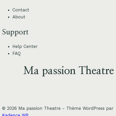
théâtre
Contact
des
About
Chartrons
Support
Help Center
FAQ
Ma passion Theatre
© 2026 Ma passion Theatre - Thème WordPress par
Kadence WP