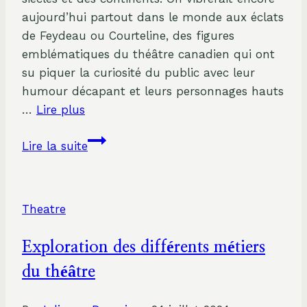
aujourd’hui partout dans le monde aux éclats
de Feydeau ou Courteline, des figures
emblématiques du théâtre canadien qui ont
su piquer la curiosité du public avec leur
humour décapant et leurs personnages hauts
…
Lire plus
Feydeau
Lire la suite
et
Courteline
:
Theatre
Les
Pionniers
Exploration des différents métiers
de
la
du théâtre
Comédie
Théâtrale