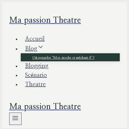
Aller
au
Ma passion Theatre
contenu
Accueil
Blog
Où regarder “Moi, moche et méchant 4” ?
Blogging
Scénario
Theatre
Ma passion Theatre