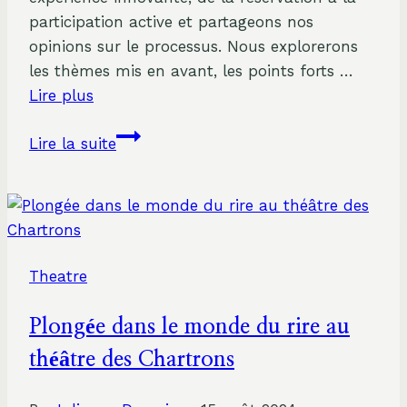
participation active et partageons nos
opinions sur le processus. Nous explorerons
les thèmes mis en avant, les points forts …
Lire plus
Invitez
Lire la suite
Hadrien
Raccah
dans
votre
réunion
Theatre
Zoom
:
Plongée dans le monde du rire au
Comment
faire
théâtre des Chartrons
?