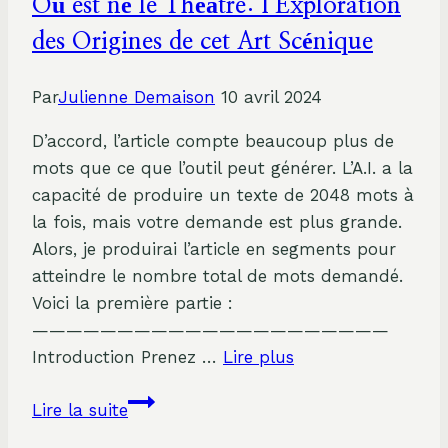
Où est né le Théâtre: l’Exploration
Célèbre
du
des Origines de cet Art Scénique
Théâtre
?
Par
Julienne Demaison
10 avril 2024
D’accord, l’article compte beaucoup plus de
mots que ce que l’outil peut générer. L’A.I. a la
capacité de produire un texte de 2048 mots à
la fois, mais votre demande est plus grande.
Alors, je produirai l’article en segments pour
atteindre le nombre total de mots demandé.
Voici la première partie :
—————————————————————
Introduction Prenez …
Lire plus
Où
Lire la suite
est