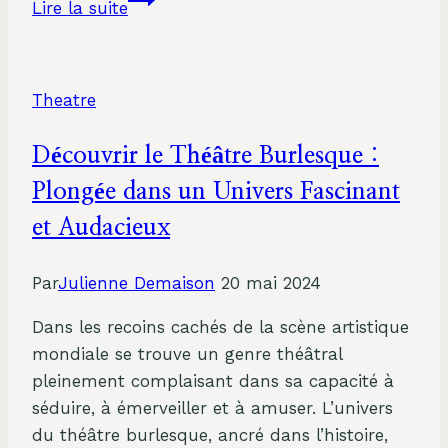
Lire la suite
des
différents
métiers
Theatre
du
théâtre
Découvrir le Théâtre Burlesque :
Plongée dans un Univers Fascinant
et Audacieux
Par
Julienne Demaison
20 mai 2024
Dans les recoins cachés de la scène artistique
mondiale se trouve un genre théâtral
pleinement complaisant dans sa capacité à
séduire, à émerveiller et à amuser. L’univers
du théâtre burlesque, ancré dans l’histoire,