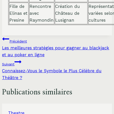
Fille de
Rencontre
Création du
Représentat
Elinas et
avec
Château de
variées selo
Presine
Raymondin
Lusignan
cultures
Navigation
Précédent
Les meilleures stratégies pour gagner au blackjack
de
et au poker en ligne
l’article
Suivant
Connaissez-Vous le Symbole le Plus Célèbre du
Théâtre ?
Publications similaires
Theatre