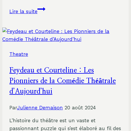
Découvrez
Lire la suite
les
Particularités
Uniques
du
Texte
Theatre
Théâtral
Feydeau et Courteline : Les
Pionniers de la Comédie Théâtrale
d’Aujourd’hui
Par
Julienne Demaison
20 août 2024
L’histoire du théâtre est un vaste et
passionnant puzzle qui s’est élaboré au fil des