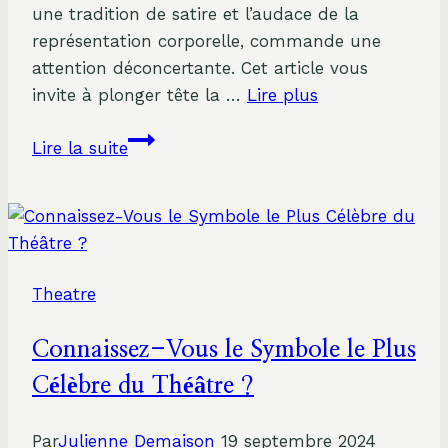
une tradition de satire et l’audace de la
représentation corporelle, commande une
attention déconcertante. Cet article vous
invite à plonger tête la …
Lire plus
Découvrir
Lire la suite
le
Théâtre
Burlesque
:
Plongée
Theatre
dans
un
Connaissez-Vous le Symbole le Plus
Univers
Fascinant
Célèbre du Théâtre ?
et
Audacieux
Par
Julienne Demaison
19 septembre 2024