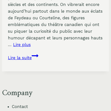
siècles et des continents. On vibrerait encore
aujourd’hui partout dans le monde aux éclats
de Feydeau ou Courteline, des figures
emblématiques du théâtre canadien qui ont
su piquer la curiosité du public avec leur
humour décapant et leurs personnages hauts
…
Lire plus
Feydeau
Lire la suite
et
Courteline
:
Les
Pionniers
Company
de
la
Contact
Comédie