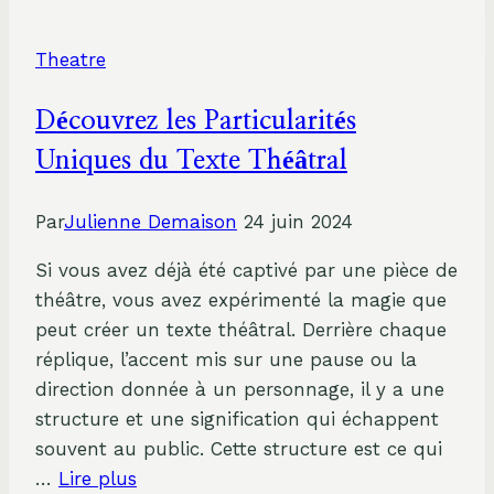
né
le
Theatre
Théâtre:
l’Exploration
Découvrez les Particularités
des
Origines
Uniques du Texte Théâtral
de
cet
Par
Julienne Demaison
24 juin 2024
Art
Si vous avez déjà été captivé par une pièce de
Scénique
théâtre, vous avez expérimenté la magie que
peut créer un texte théâtral. Derrière chaque
réplique, l’accent mis sur une pause ou la
direction donnée à un personnage, il y a une
structure et une signification qui échappent
souvent au public. Cette structure est ce qui
…
Lire plus