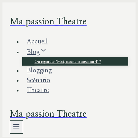
Aller
au
Ma passion Theatre
contenu
Accueil
Blog
Où regarder “Moi, moche et méchant 4” ?
Blogging
Scénario
Theatre
Ma passion Theatre