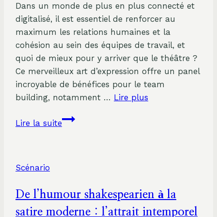
Dans un monde de plus en plus connecté et
digitalisé, il est essentiel de renforcer au
maximum les relations humaines et la
cohésion au sein des équipes de travail, et
quoi de mieux pour y arriver que le théâtre ?
Ce merveilleux art d’expression offre un panel
incroyable de bénéfices pour le team
building, notamment …
Lire plus
Découvrez
Lire la suite
les
avantages
du
Scénario
théâtre
pour
De l’humour shakespearien à la
un
team
satire moderne : l’attrait intemporel