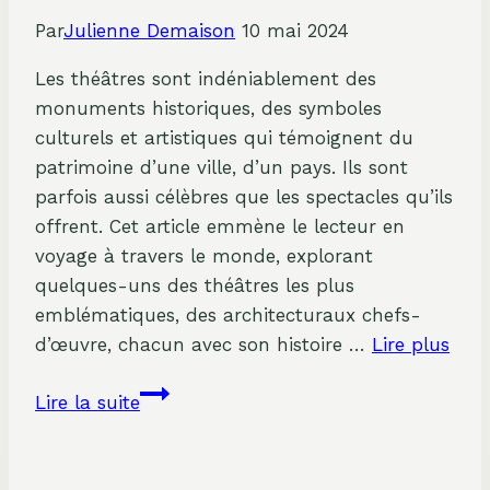
Une
Par
Julienne Demaison
10 mai 2024
étude
approfondie
Les théâtres sont indéniablement des
de
monuments historiques, des symboles
l’auteur
culturels et artistiques qui témoignent du
Laurent
patrimoine d’une ville, d’un pays. Ils sont
Ruquier
parfois aussi célèbres que les spectacles qu’ils
offrent. Cet article emmène le lecteur en
voyage à travers le monde, explorant
quelques-uns des théâtres les plus
emblématiques, des architecturaux chefs-
d’œuvre, chacun avec son histoire …
Lire plus
Les
Lire la suite
Théâtres
les
Plus