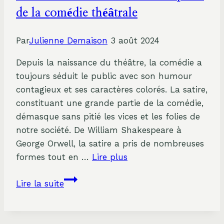
building
de la comédie théâtrale
réussi
au
Par
Julienne Demaison
3 août 2024
Théâtre
des
Depuis la naissance du théâtre, la comédie a
Chartrons
toujours séduit le public avec son humour
à
contagieux et ses caractères colorés. La satire,
Bordeaux
constituant une grande partie de la comédie,
démasque sans pitié les vices et les folies de
notre société. De William Shakespeare à
George Orwell, la satire a pris de nombreuses
formes tout en …
Lire plus
De
Lire la suite
l’humour
shakespearien
à