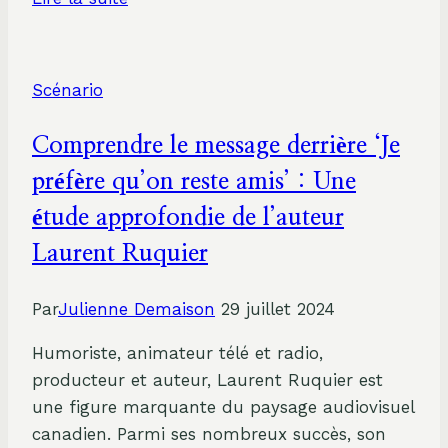
l’Art
de
Parler
Scénario
en
Public
Comprendre le message derrière ‘Je
:
Comment
préfère qu’on reste amis’ : Une
les
étude approfondie de l’auteur
Techniques
Laurent Ruquier
Théâtrales
Transforment
Par
Julienne Demaison
29 juillet 2024
vos
Présentations
Humoriste, animateur télé et radio,
producteur et auteur, Laurent Ruquier est
une figure marquante du paysage audiovisuel
canadien. Parmi ses nombreux succès, son