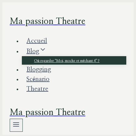
Aller
au
Ma passion Theatre
contenu
Accueil
Blog
Où regarder “Moi, moche et méchant 4” ?
Blogging
Scénario
Theatre
Ma passion Theatre