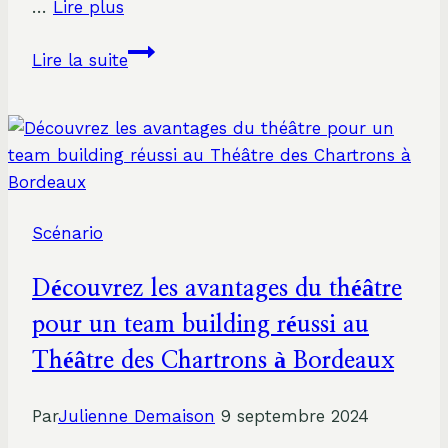
…
Lire plus
Libérer
Lire la suite
la
Créativité
et
la
Confiance
:
Scénario
Comment
le
Découvrez les avantages du théâtre
Théâtre
Transforme
pour un team building réussi au
l’Éducation
Théâtre des Chartrons à Bordeaux
Par
Julienne Demaison
9 septembre 2024