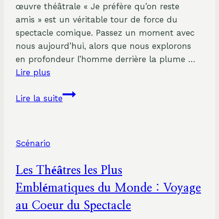
œuvre théâtrale « Je préfère qu’on reste
amis » est un véritable tour de force du
spectacle comique. Passez un moment avec
nous aujourd’hui, alors que nous explorons
en profondeur l’homme derrière la plume …
Lire plus
Comprendre
Lire la suite
le
message
derrière
Scénario
‘Je
préfère
Les Théâtres les Plus
qu’on
reste
Emblématiques du Monde : Voyage
amis’
au Coeur du Spectacle
: