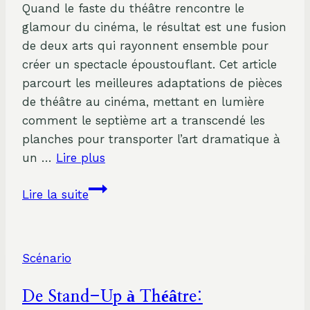
Public
Quand le faste du théâtre rencontre le
glamour du cinéma, le résultat est une fusion
de deux arts qui rayonnent ensemble pour
créer un spectacle époustouflant. Cet article
parcourt les meilleures adaptations de pièces
de théâtre au cinéma, mettant en lumière
comment le septième art a transcendé les
planches pour transporter l’art dramatique à
un …
Lire plus
Du
Lire la suite
théâtre
à
l’écran:
Scénario
Comment
les
De Stand-Up à Théâtre:
pièces