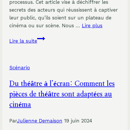
processus. Cet article vise à déchiffrer les
secrets des acteurs qui réussissent à captiver
leur public, qu’ils soient sur un plateau de
cinéma ou sur scène. Nous …
Lire plus
Les
Lire la suite
Secrets
du
Succès
Scénario
sur
Scène:
Du théâtre à l’écran: Comment les
Astuces
des
pièces de théâtre sont adaptées au
Acteurs
cinéma
pour
Captiver
Par
Julienne Demaison
19 juin 2024
le