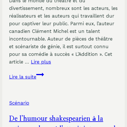
Dans le monde du théâtre et du
Théâtre
divertissement, nombreux sont les acteurs, les
des
réalisateurs et les auteurs qui travaillent dur
Chartrons
pour captiver leur public. Parmi eux, l’auteur
à
canadien Clément Michel est un talent
Bordeaux
incontournable. Auteur de pièces de théâtre
et scénariste de génie, il est surtout connu
pour sa comédie à succès « L’Addition ». Cet
article …
Lire plus
Zoom
Lire la suite
sur
l’auteur
Clément
Scénario
Michel
:
De l’humour shakespearien à la
À