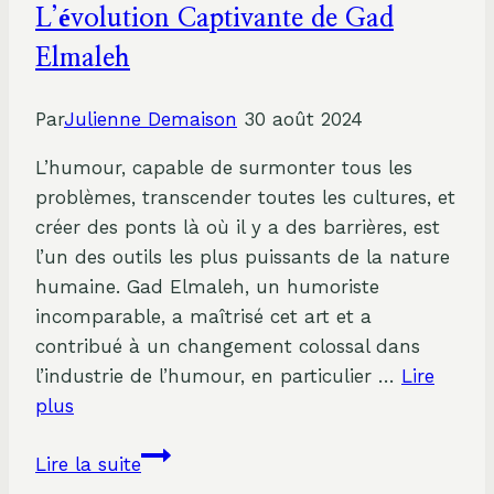
de
L’évolution Captivante de Gad
théâtre
Elmaleh
sont
adaptées
Par
Julienne Demaison
30 août 2024
au
cinéma
L’humour, capable de surmonter tous les
problèmes, transcender toutes les cultures, et
créer des ponts là où il y a des barrières, est
l’un des outils les plus puissants de la nature
humaine. Gad Elmaleh, un humoriste
incomparable, a maîtrisé cet art et a
contribué à un changement colossal dans
l’industrie de l’humour, en particulier …
Lire
plus
De
Lire la suite
Stand-