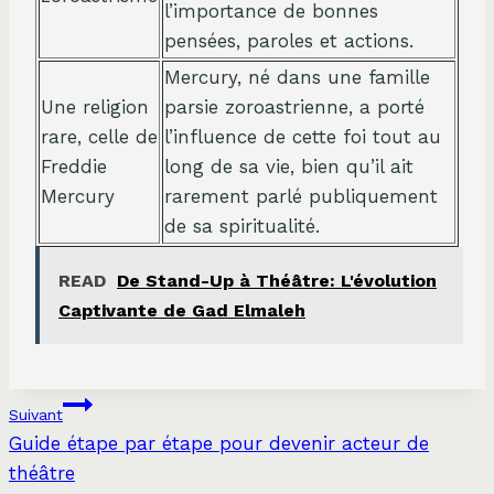
l’importance de bonnes
pensées, paroles et actions.
Mercury, né dans une famille
Une religion
parsie zoroastrienne, a porté
rare, celle de
l’influence de cette foi tout au
Freddie
long de sa vie, bien qu’il ait
Mercury
rarement parlé publiquement
de sa spiritualité.
READ
De Stand-Up à Théâtre: L'évolution
Captivante de Gad Elmaleh
Navigation
Suivant
Guide étape par étape pour devenir acteur de
de
théâtre