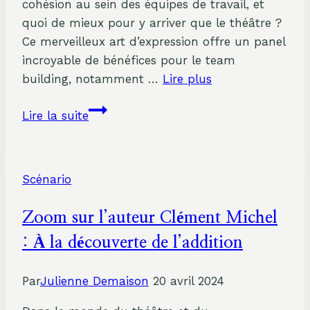
cohésion au sein des équipes de travail, et
quoi de mieux pour y arriver que le théâtre ?
Ce merveilleux art d’expression offre un panel
incroyable de bénéfices pour le team
building, notamment …
Lire plus
Découvrez
Lire la suite
les
avantages
du
Scénario
théâtre
pour
Zoom sur l’auteur Clément Michel
un
team
: À la découverte de l’addition
building
réussi
Par
Julienne Demaison
20 avril 2024
au