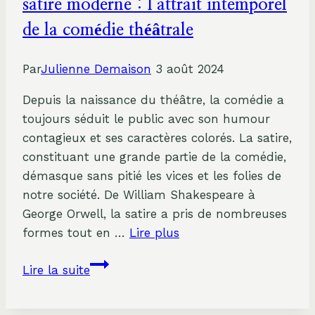
la
satire moderne : l’attrait intemporel
découverte
de la comédie théâtrale
de
l’addition
Par
Julienne Demaison
3 août 2024
Depuis la naissance du théâtre, la comédie a
toujours séduit le public avec son humour
contagieux et ses caractères colorés. La satire,
constituant une grande partie de la comédie,
démasque sans pitié les vices et les folies de
notre société. De William Shakespeare à
George Orwell, la satire a pris de nombreuses
formes tout en …
Lire plus
De
Lire la suite
l’humour
shakespearien