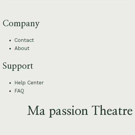
à
la
satire
Company
moderne
:
Contact
l’attrait
About
intemporel
de
Support
la
comédie
Help Center
théâtrale
FAQ
Ma passion Theatre