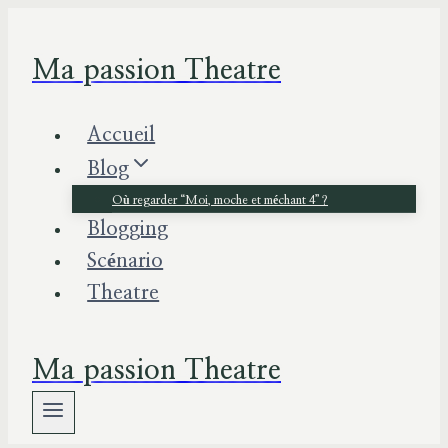
Aller
au
Ma passion Theatre
contenu
Accueil
Blog
Où regarder “Moi, moche et méchant 4” ?
Blogging
Scénario
Theatre
Ma passion Theatre