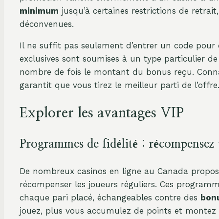
minimum
jusqu’à certaines restrictions de retrai
déconvenues.
Il ne suffit pas seulement d’entrer un code pour
exclusives sont soumises à un type particulier de
nombre de fois le montant du bonus reçu. Conna
garantit que vous tirez le meilleur parti de l’offre
Explorer les avantages VIP
Programmes de fidélité : récompensez 
De nombreux casinos en ligne au Canada propo
récompenser les joueurs réguliers. Ces program
chaque pari placé, échangeables contre des
bon
jouez, plus vous accumulez de points et montez d