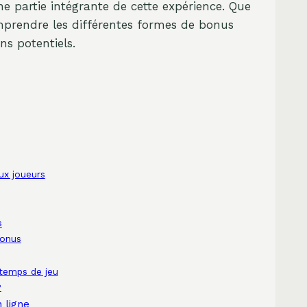
e partie intégrante de cette expérience. Que
mprendre les différentes formes de bonus
ns potentiels.
ux joueurs
s
bonus
temps de jeu
P
n ligne