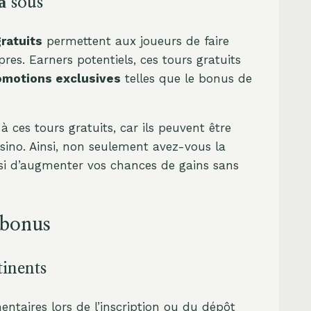
à sous
ratuits
permettent aux joueurs de faire
pres. Earners potentiels, ces tours gratuits
omotions exclusives
telles que le bonus de
s à ces tours gratuits, car ils peuvent être
sino. Ainsi, non seulement avez-vous la
ssi d’augmenter vos chances de gains sans
 bonus
inents
taires lors de l’inscription ou du dépôt