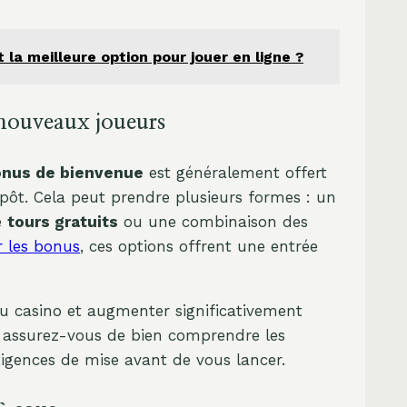
 la meilleure option pour jouer en ligne ?
 nouveaux joueurs
nus de bienvenue
est généralement offert
pôt. Cela peut prendre plusieurs formes : un
e
tours gratuits
ou une combinaison des
r les bonus
, ces options offrent une entrée
du casino et augmenter significativement
e, assurez-vous de bien comprendre les
igences de mise avant de vous lancer.